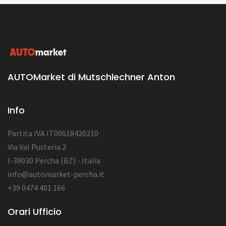
AUTOMarket di Mutschlechner Anton
Info
Partita IVA IT00618420210
Via Val Pusteria 2
I-39030 Percha (BZ) - Italia
info@automarket-percha.it
+39 0474 401 166
Orari Ufficio