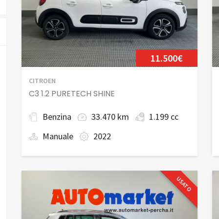
11.500€
CITROEN
C3 1.2 PURETECH SHINE
Benzina
33.470 km
1.199 cc
Manuale
2022
USATO