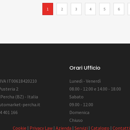
1
2
3
4
5
6
Orari Ufficio
 IVA IT00618420210
Lunedì - Venerdì
Pusteria 2
08.00 - 12.00 e 14.00 - 18.00
Percha (BZ) - Italia
Sabato
utomarket-percha.it
09.00 - 12.00
4 401 166
Domenica
Chiuso
Cookie
|
Privacy Law
|
Azienda
|
Servizi
|
Catalogo
|
Contatti