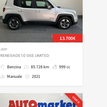
13.700€
JEEP
RENEGADE 1.0 GSE LIMITED
Benzina
85.728 km
999 cc
Manuale
2021
USATO