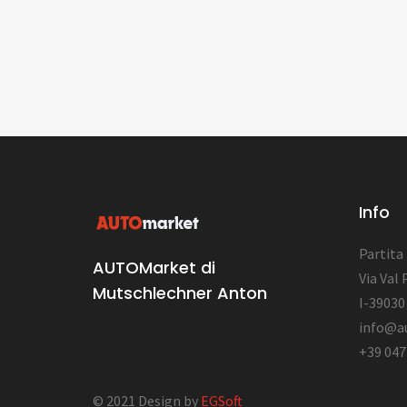
Info
Partita
AUTOMarket di
Via Val 
Mutschlechner Anton
I-39030 
info@a
+39 047
© 2021 Design by
EGSoft