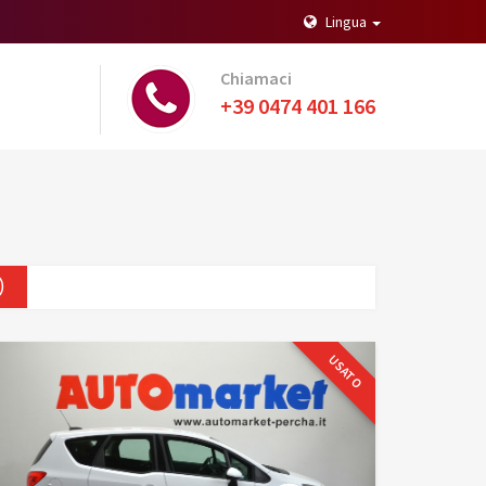
Lingua
Chiamaci
+39 0474 401 166
)
USATO