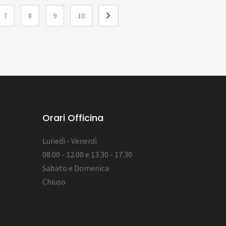
7
8
9
10
Orari Officina
Lunedì - Venerdì
08.00 - 12.00 e 13.30 - 17.30
Sabato e Domenica
Chiuso