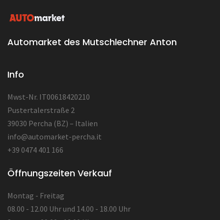
Automarket des Mutschlechner Anton
Info
Mwst-Nr. IT00618420210
Pustertalerstraße 2
39030 Percha (BZ) – Italien
info@automarket-percha.it
+39 0474 401 166
Öffnungszeiten Verkauf
Montag - Freitag
08.00 - 12.00 Uhr und 14.00 - 18.00 Uhr