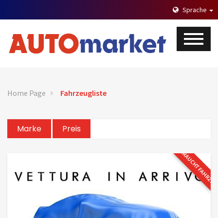
Sprache
Home Page
Fahrzeugliste
Marke
Preis
GEBRAUCHTFAHRZE