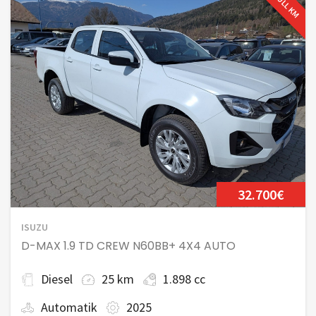
NULL KM
32.700€
ISUZU
D-MAX 1.9 TD CREW N60BB+ 4X4 AUTO
Diesel
25 km
1.898 cc
Automatik
2025