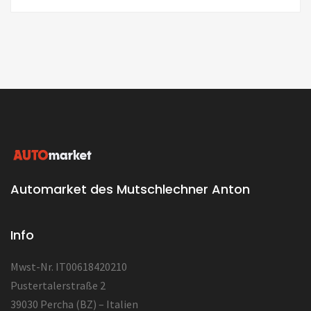
Automarket des Mutschlechner Anton
Info
Mwst-Nr. IT00618420210
Pustertalerstraße 2
39030 Percha (BZ) – Italien