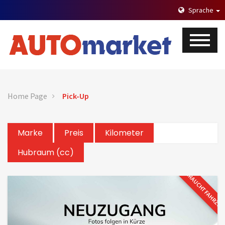
Sprache
Home Page
Pick-Up
Marke
Preis
Kilometer
Hubraum (cc)
GEBRAUCHTFAHRZE