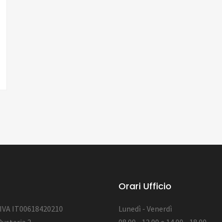
Orari Ufficio
 IVA IT00618420210
Lunedì - Venerdì