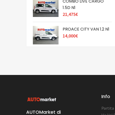
COMBO LIVE CARGO
1.5D N1
21,475€
PROACE CITY VAN 1.2 N1
14,000€
Info
Partita
AUTOMarket di