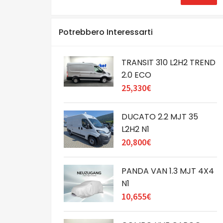
Potrebbero Interessarti
TRANSIT 310 L2H2 TREND
2.0 ECO
25,330€
DUCATO 2.2 MJT 35
L2H2 N1
20,800€
PANDA VAN 1.3 MJT 4X4
N1
10,655€