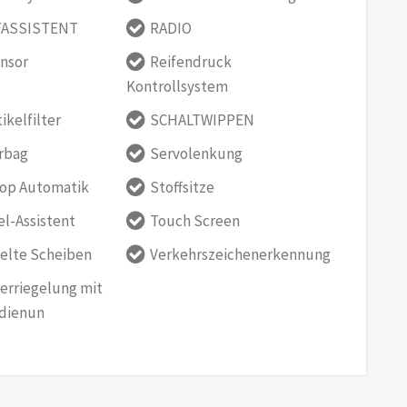
ASSISTENT
RADIO
nsor
Reifendruck
Kontrollsystem
ikelfilter
SCHALTWIPPEN
irbag
Servolenkung
top Automatik
Stoffsitze
l-Assistent
Touch Screen
elte Scheiben
Verkehrszeichenerkennung
erriegelung mit
dienun