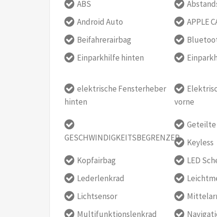
ABS
Abstan
Android Auto
APPLE C
Beifahrerairbag
Bluetoo
Einparkhilfe hinten
Einparkh
elektrische Fensterheber
Elektris
hinten
vorne
Geteilt
GESCHWINDIGKEITSBEGRENZER
Keyless
Kopfairbag
LED Sch
Lederlenkrad
Leichtme
Lichtsensor
Mittela
Multifunktionslenkrad
Navigat