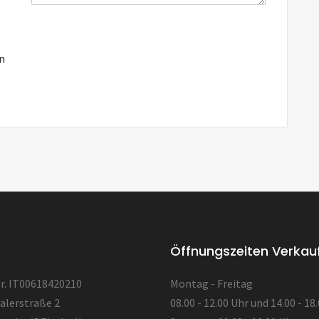
in
Öffnungszeiten Verkau
. IT00618420210
Montag - Freitag
alerstraße 2
08.00 - 12.00 Uhr und 14.00 - 18