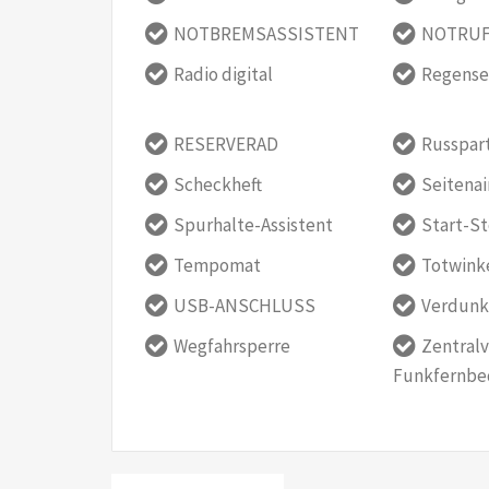
NOTBREMSASSISTENT
NOTRUF
Radio digital
Regense
RESERVERAD
Russpart
Scheckheft
Seitena
Spurhalte-Assistent
Start-S
Tempomat
Totwinke
USB-ANSCHLUSS
Verdunk
Wegfahrsperre
Zentralv
Funkfernbe