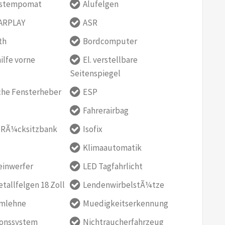
dstempomat
Alufelgen
ARPLAY
ASR
th
Bordcomputer
ilfe vorne
El. verstellbare
Seitenspiegel
che Fensterheber
ESP
Fahrerairbag
e RÃ¼cksitzbank
Isofix
Klimaautomatik
einwerfer
LED Tagfahrlicht
tallfelgen 18 Zoll
LendenwirbelstÃ¼tze
rmlehne
Muedigkeitserkennung
ionssystem
Nichtraucherfahrzeug