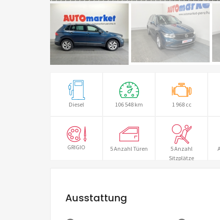
Diesel
106 548 km
1 968 cc
GRIGIO
5 Anzahl Türen
5 Anzahl
A
Sitzplätze
Ausstattung