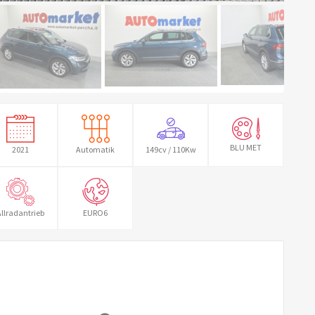
BLU MET
2021
Automatik
149cv / 110Kw
llradantrieb
EURO6