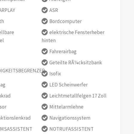
ARPLAY
ASR
th
Bordcomputer
ellbare
elektrische Fensterheber
el
hinten
Fahrerairbag
Geteilte RÃ¼cksitzbank
IGKEITSBEGRENZER
Isofix
bag
LED Scheinwerfer
nkrad
Leichtmetallfelgen 17 Zoll
sor
Mittelarmlehne
nktionslenkrad
Navigationssystem
MSASSISTENT
NOTRUFASSISTENT