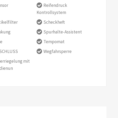
nsor
Reifendruck
Kontrollsystem
ikelfilter
Scheckheft
nkung
Spurhalte-Assistent
ze
Tempomat
SCHLUSS
Wegfahrsperre
erriegelung mit
dienun