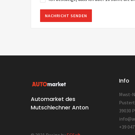
Info
Mwst-Nr
Automarket des
Pustert
Mutschlechner Anton
39030 P
info@a
+39 047
© 2021 Design by
EGSoft