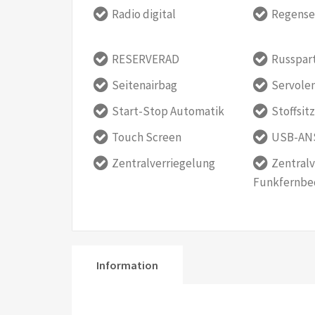
Radio digital
Regense
RESERVERAD
Russpart
Seitenairbag
Servole
Start-Stop Automatik
Stoffsit
Touch Screen
USB-AN
Zentralverriegelung
Zentralv
Funkfernbe
Information