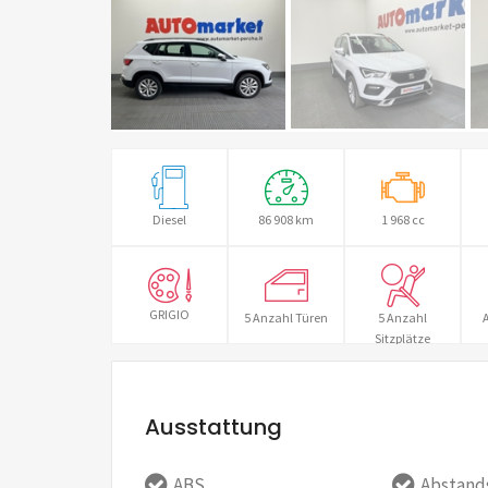
Diesel
86 908 km
1 968 cc
GRIGIO
5 Anzahl Türen
5 Anzahl
A
Sitzplätze
Ausstattung
ABS
Abstan