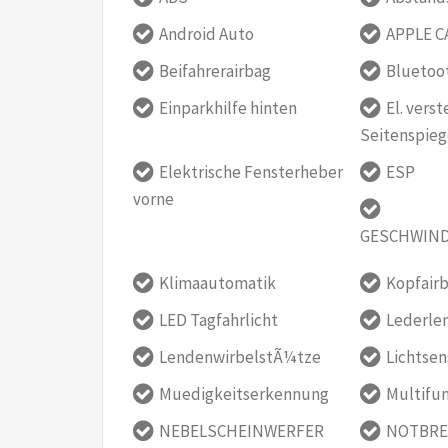
Android Auto
APPLE C
Beifahrerairbag
Bluetoo
Einparkhilfe hinten
El. verst
Seitenspieg
Elektrische Fensterheber
ESP
vorne
GESCHWIND
Klimaautomatik
Kopfair
LED Tagfahrlicht
Lederle
LendenwirbelstÃ¼tze
Lichtsen
Muedigkeitserkennung
Multifu
NEBELSCHEINWERFER
NOTBRE