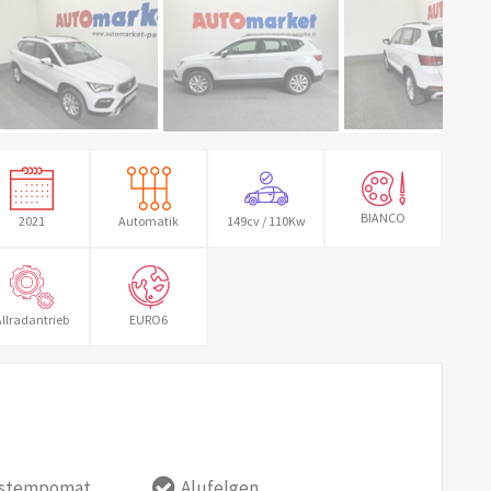
BIANCO
2021
Automatik
149cv / 110Kw
llradantrieb
EURO6
dstempomat
Alufelgen