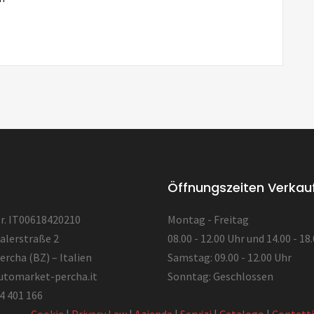
Öffnungszeiten Verkau
. IT00618420210
Montag - Freitag
alerstraße 2
08.00 - 12.00 Uhr und 14.00 - 18
ercha (BZ) – Italien
Samstag: 09.00 - 12.00 Uhr
utomarket-percha.it
Sonntag: Geschlossen
4 401 166
Cookie
|
Privacy Law
|
Azienda
|
Servizi
|
Catalogo
|
Contatti