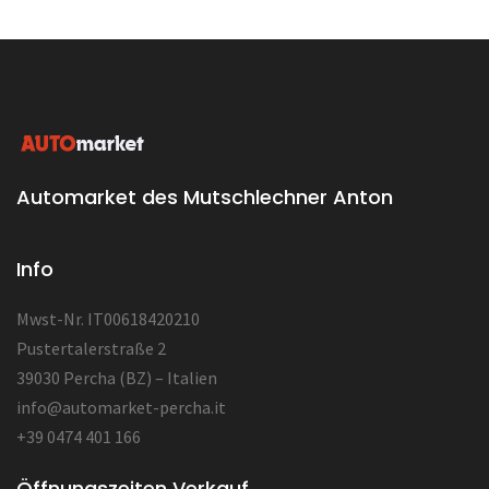
Automarket des Mutschlechner Anton
Info
Mwst-Nr. IT00618420210
Pustertalerstraße 2
39030 Percha (BZ) – Italien
info@automarket-percha.it
+39 0474 401 166
Öffnungszeiten Verkauf